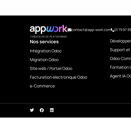
contact@app-work.com
01 79 97 3
Développe
Nos services
Support et
Intégration Odoo
Odoo Comm
Migration Odoo
Formation 
Site web / Portail Odoo
Agent IA O
Facturation électronique Odoo
e-Commerce