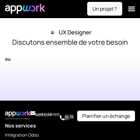
Un projet ?
Nos se
Contactez-nou
UX Designer
Discutons ensemble de votre besoin
ou
contact@app-
work.com
Planifier un échange
01 79
97 36
20
Nos services
Intégration Odoo